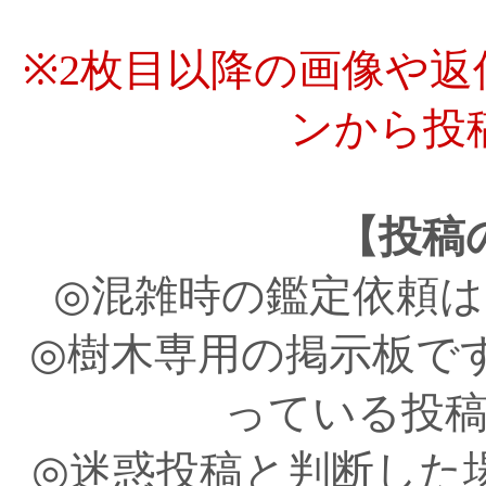
※2枚目以降の画像や
ンから投
【投稿
◎混雑時の鑑定依頼
◎樹木専用の掲示板で
っている投
◎迷惑投稿と判断した