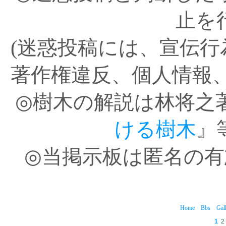
止を
(迷惑投稿には、宣伝
著作権違反、個人情報
◎樹木の解説は林将之
ける樹木
』
◎当掲示板は匿名の
Home
Bbs
Gal
1
2