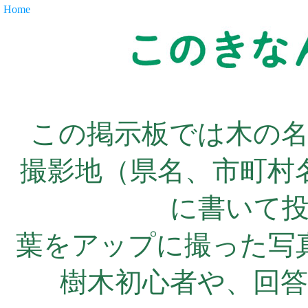
Home
この掲示板では木の
撮影地（県名、市町村
に書いて
葉をアップに撮った写
樹木初心者や、回