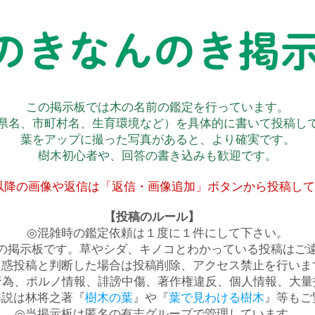
この掲示板では木の名前の鑑定を行っています。
県名、市町村名、生育環境など）を具体的に書いて投稿し
葉をアップに撮った写真があると、より確実です。
樹木初心者や、回答の書き込みも歓迎です。
以降の画像や返信は「返信・画像追加」ボタンから投稿し
【投稿のルール】
◎混雑時の鑑定依頼は１度に１件にして下さい。
の掲示板です。草やシダ、キノコとわかっている投稿はご
迷惑投稿と判断した場合は投稿削除、アクセス禁止を行いま
行為、ポルノ情報、誹謗中傷、著作権違反、個人情報、大量
解説は林将之著『
樹木の葉
』や『
葉で見わける樹木
』等もご
◎当掲示板は匿名の有志グループで管理しています。