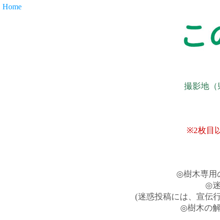
Home
撮影地（
※2枚目
◎樹木専用
◎
(迷惑投稿には、宣伝
◎樹木の