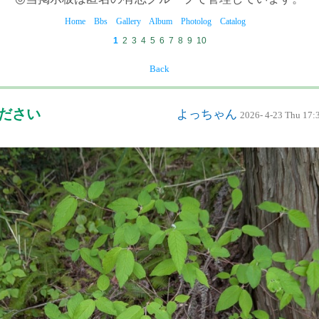
Home
Bbs
Gallery
Album
Photolog
Catalog
1
2
3
4
5
6
7
8
9
10
Back
ください
よっちゃん
2026- 4-23 Thu 17: