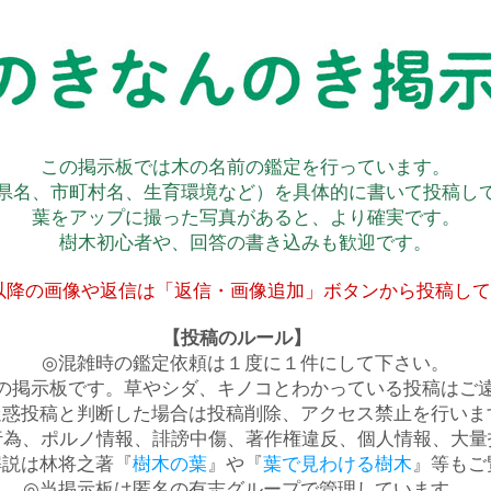
この掲示板では木の名前の鑑定を行っています。
県名、市町村名、生育環境など）を具体的に書いて投稿し
葉をアップに撮った写真があると、より確実です。
樹木初心者や、回答の書き込みも歓迎です。
以降の画像や返信は「返信・画像追加」ボタンから投稿し
【投稿のルール】
◎混雑時の鑑定依頼は１度に１件にして下さい。
の掲示板です。草やシダ、キノコとわかっている投稿はご
迷惑投稿と判断した場合は投稿削除、アクセス禁止を行いま
行為、ポルノ情報、誹謗中傷、著作権違反、個人情報、大量
解説は林将之著『
樹木の葉
』や『
葉で見わける樹木
』等もご
◎当掲示板は匿名の有志グループで管理しています。