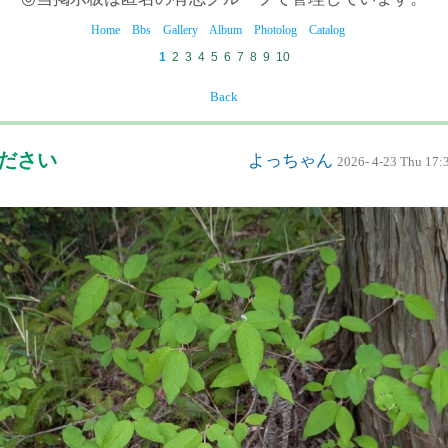
Home
Bbs
Gallery
Album
Photolog
Catalog
1
2
3
4
5
6
7
8
9
10
Back
ください
よっちゃん
2026- 4-23 Thu 17: