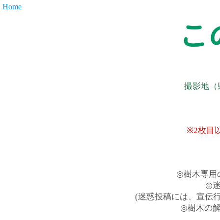
Home
撮影地（
※2枚目
◎樹木専用
◎
(迷惑投稿には、宣伝
◎樹木の