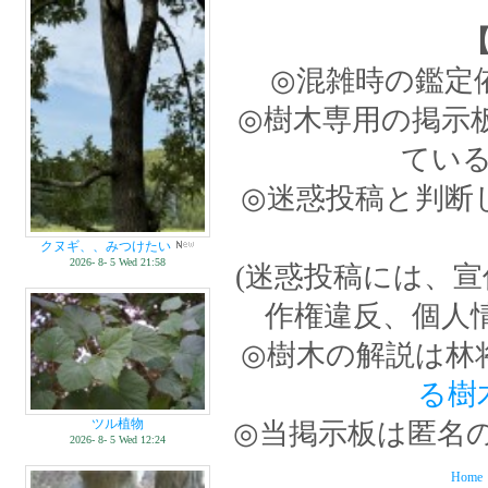
◎混雑時の鑑定
◎樹木専用の掲示
てい
◎迷惑投稿と判断
クヌギ、、みつけたい
2026- 8- 5 Wed 21:58
(迷惑投稿には、
作権違反、個人
◎樹木の解説は林
る樹
ツル植物
◎当掲示板は匿名
2026- 8- 5 Wed 12:24
Home