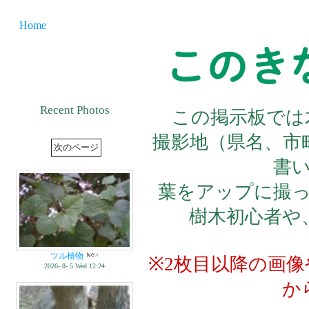
Home
Recent Photos
この掲示板では
撮影地（県名、市
書
葉をアップに撮
樹木初心者や
ツル植物
※2枚目以降の画
2026- 8- 5 Wed 12:24
か