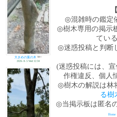
◎混雑時の鑑定
◎樹木専用の掲示
てい
◎迷惑投稿と判断
大きめの葉の木
2026- 8- 5 Wed 12:34
(迷惑投稿には、
作権違反、個人
◎樹木の解説は林
る樹
◎当掲示板は匿名
Home