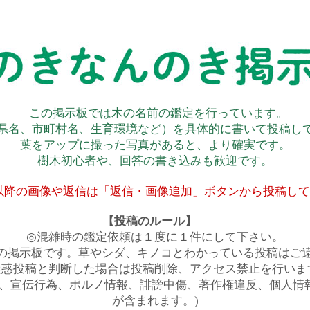
この掲示板では木の名前の鑑定を行っています。
県名、市町村名、生育環境など）を具体的に書いて投稿し
葉をアップに撮った写真があると、より確実です。
樹木初心者や、回答の書き込みも歓迎です。
以降の画像や返信は「返信・画像追加」ボタンから投稿し
【投稿のルール】
◎混雑時の鑑定依頼は１度に１件にして下さい。
の掲示板です。草やシダ、キノコとわかっている投稿はご
迷惑投稿と判断した場合は投稿削除、アクセス禁止を行いま
は、宣伝行為、ポルノ情報、誹謗中傷、著作権違反、個人情
が含まれます。)