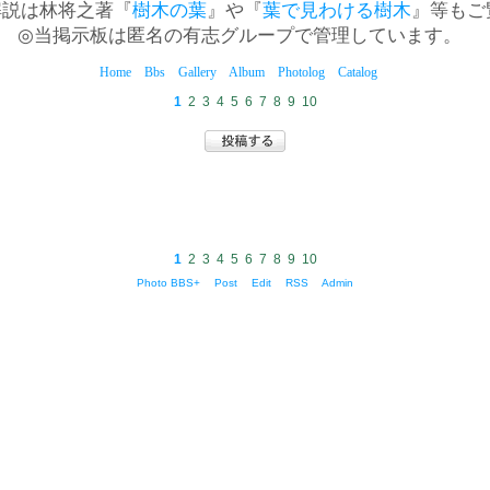
解説は林将之著『
樹木の葉
』や『
葉で見わける樹木
』等もご
◎当掲示板は匿名の有志グループで管理しています。
Home
Bbs
Gallery
Album
Photolog
Catalog
1
2
3
4
5
6
7
8
9
10
1
2
3
4
5
6
7
8
9
10
Photo BBS+
Post
Edit
RSS
Admin