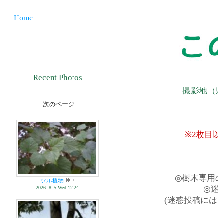
Home
Recent Photos
撮影地（
※2枚目
◎樹木専用
ツル植物
◎
2026- 8- 5 Wed 12:24
(迷惑投稿に