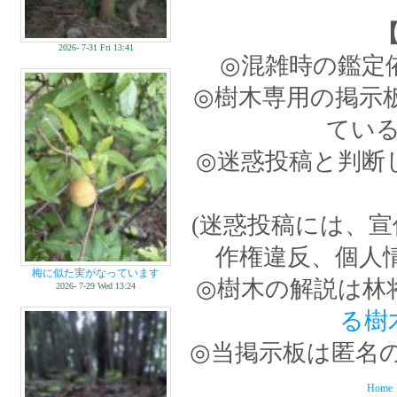
2026- 7-31 Fri 13:41
◎混雑時の鑑定
◎樹木専用の掲示
てい
◎迷惑投稿と判断
(迷惑投稿には、
作権違反、個人
梅に似た実がなっています
◎樹木の解説は林
2026- 7-29 Wed 13:24
る樹
◎当掲示板は匿名
Home