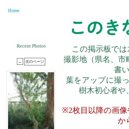
Home
Recent Photos
この掲示板では
撮影地（県名、市
書
葉をアップに撮
樹木初心者や
※2枚目以降の画
か