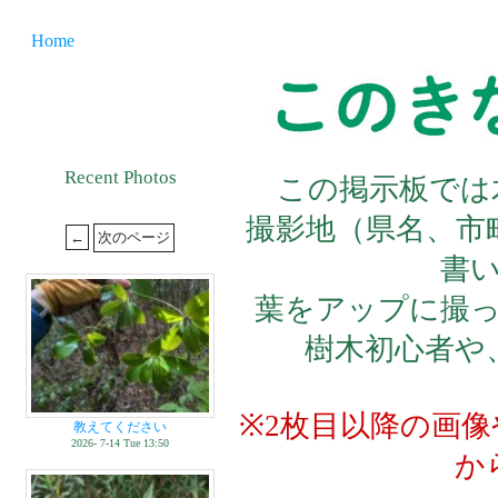
Home
Recent Photos
この掲示板では
撮影地（県名、市
書
葉をアップに撮
樹木初心者や
※2枚目以降の画
教えてください
2026- 7-14 Tue 13:50
か