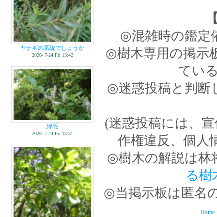
◎混雑時の鑑定
ヤナギの系統でしょうか
◎樹木専用の掲示
2026- 7-24 Fri 13:42
てい
◎迷惑投稿と判断
(迷惑投稿には、
綿毛
2026- 7-24 Fri 13:51
作権違反、個人
◎樹木の解説は林
る樹
◎当掲示板は匿名
Home