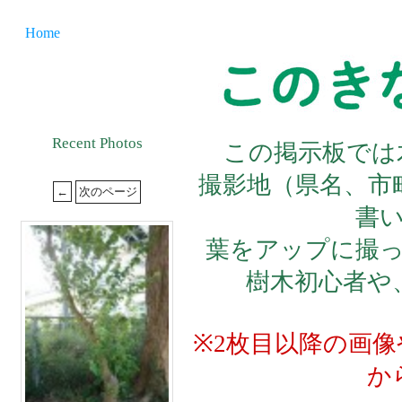
Home
Recent Photos
この掲示板では
撮影地（県名、市
書
葉をアップに撮
樹木初心者や
※2枚目以降の画
か