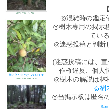
2026- 7-31 Fri 13:41
◎混雑時の鑑定
◎樹木専用の掲示
てい
◎迷惑投稿と判断
(迷惑投稿には、
作権違反、個人
梅に似た実がなっています
◎樹木の解説は林
2026- 7-29 Wed 13:24
る樹
◎当掲示板は匿名
Home