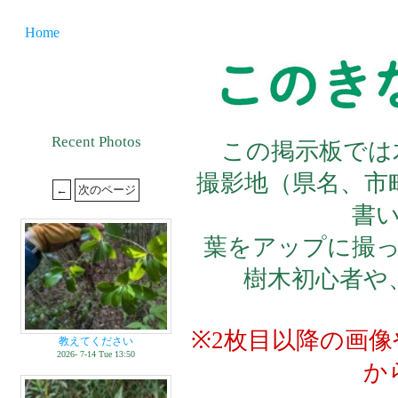
Home
Recent Photos
この掲示板では
撮影地（県名、市
書
葉をアップに撮
樹木初心者や
※2枚目以降の画
教えてください
2026- 7-14 Tue 13:50
か