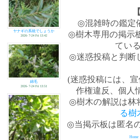
◎混雑時の鑑定
ヤナギの系統でしょうか
◎樹木専用の掲示
2026- 7-24 Fri 13:42
てい
◎迷惑投稿と判断
(迷惑投稿には、
綿毛
2026- 7-24 Fri 13:51
作権違反、個人
◎樹木の解説は林
る樹
◎当掲示板は匿名
Home