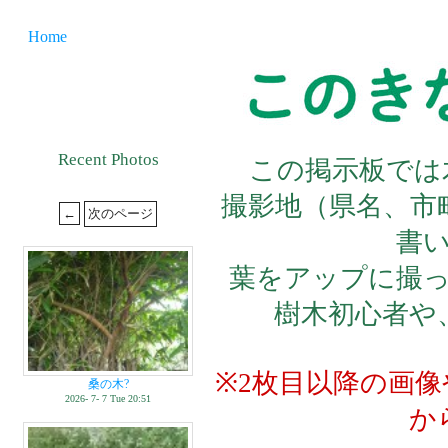
Home
Recent Photos
この掲示板では
撮影地（県名、市
書
葉をアップに撮
樹木初心者や
※2枚目以降の画
桑の木?
2026- 7- 7 Tue 20:51
か