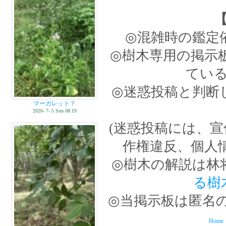
◎混雑時の鑑定
◎樹木専用の掲示
てい
◎迷惑投稿と判断
マーガレット？
2026- 7- 5 Sun 08:19
(迷惑投稿には、
作権違反、個人
◎樹木の解説は林
る樹
◎当掲示板は匿名
Home