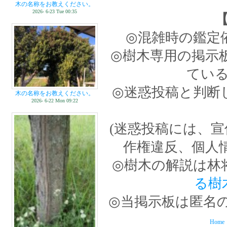
木の名称をお教えください。
2026- 6-23 Tue 00:35
◎混雑時の鑑定
◎樹木専用の掲示
てい
◎迷惑投稿と判断
木の名称をお教えください。
2026- 6-22 Mon 09:22
(迷惑投稿には、
作権違反、個人
◎樹木の解説は林
る樹
◎当掲示板は匿名
Home