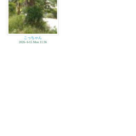
こっちゃん
2026- 6-15 Mon 11:36