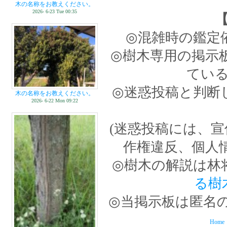
木の名称をお教えください。
2026- 6-23 Tue 00:35
◎混雑時の鑑定
◎樹木専用の掲示
てい
◎迷惑投稿と判断
木の名称をお教えください。
2026- 6-22 Mon 09:22
(迷惑投稿には、
作権違反、個人
◎樹木の解説は林
る樹
◎当掲示板は匿名
Home