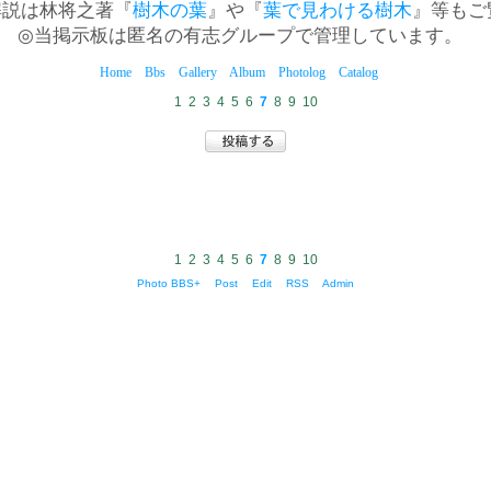
解説は林将之著『
樹木の葉
』や『
葉で見わける樹木
』等もご
◎当掲示板は匿名の有志グループで管理しています。
Home
Bbs
Gallery
Album
Photolog
Catalog
1
2
3
4
5
6
7
8
9
10
1
2
3
4
5
6
7
8
9
10
Photo BBS+
Post
Edit
RSS
Admin