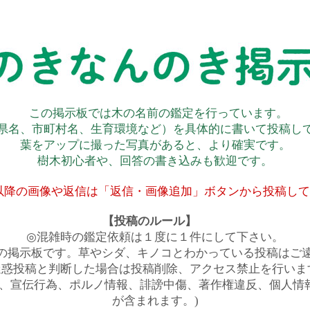
この掲示板では木の名前の鑑定を行っています。
県名、市町村名、生育環境など）を具体的に書いて投稿し
葉をアップに撮った写真があると、より確実です。
樹木初心者や、回答の書き込みも歓迎です。
以降の画像や返信は「返信・画像追加」ボタンから投稿し
【投稿のルール】
◎混雑時の鑑定依頼は１度に１件にして下さい。
の掲示板です。草やシダ、キノコとわかっている投稿はご
迷惑投稿と判断した場合は投稿削除、アクセス禁止を行いま
は、宣伝行為、ポルノ情報、誹謗中傷、著作権違反、個人情
が含まれます。)