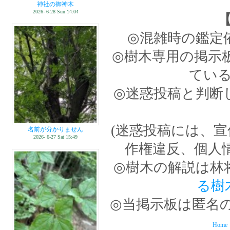
神社の御神木
2026- 6-28 Sun 14:04
◎混雑時の鑑定
◎樹木専用の掲示
てい
◎迷惑投稿と判断
(迷惑投稿には、
名前が分かりません
2026- 6-27 Sat 15:49
作権違反、個人
◎樹木の解説は林
る樹
◎当掲示板は匿名
Home