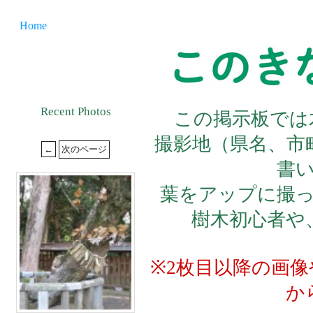
Home
Recent Photos
この掲示板では
撮影地（県名、市
書
葉をアップに撮
樹木初心者や
※2枚目以降の画
か