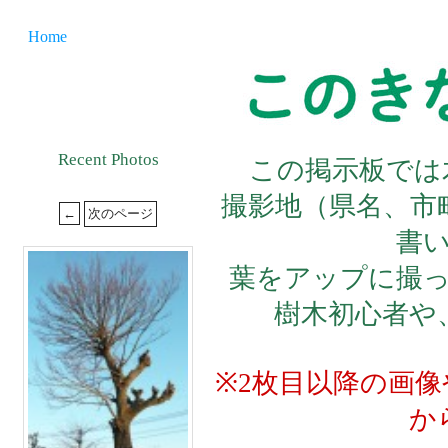
Home
Recent Photos
この掲示板では
撮影地（県名、市
書
葉をアップに撮
樹木初心者や
※2枚目以降の画
か