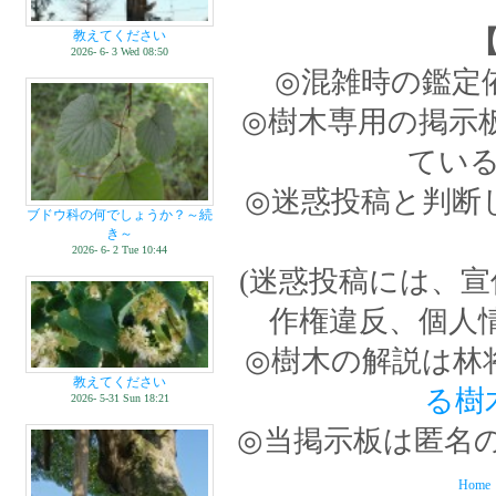
教えてください
2026- 6- 3 Wed 08:50
◎混雑時の鑑定
◎樹木専用の掲示
てい
◎迷惑投稿と判断
ブドウ科の何でしょうか？～続
き～
2026- 6- 2 Tue 10:44
(迷惑投稿には、
作権違反、個人
◎樹木の解説は林
教えてください
る樹
2026- 5-31 Sun 18:21
◎当掲示板は匿名
Home