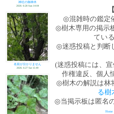
神社の御神木
2026- 6-28 Sun 14:04
◎混雑時の鑑定
◎樹木専用の掲示
てい
◎迷惑投稿と判断
(迷惑投稿には、
名前が分かりません
2026- 6-27 Sat 15:49
作権違反、個人
◎樹木の解説は林
る樹
◎当掲示板は匿名
Home