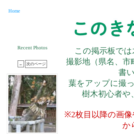
Home
Recent Photos
この掲示板では
撮影地（県名、市
書
葉をアップに撮
樹木初心者や
※2枚目以降の画
か