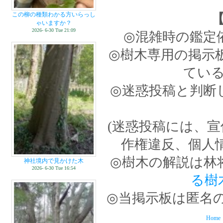
この柳の種類わかる方いらっし
ゃいますか？
2026- 6-30 Tue 21:09
◎混雑時の鑑定
◎樹木専用の掲示
てい
◎迷惑投稿と判断
(迷惑投稿には、
作権違反、個人
◎樹木の解説は林
神社境内で見かけた木
2026- 6-30 Tue 16:54
る樹
◎当掲示板は匿名
Home