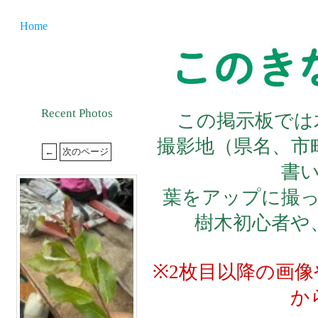
Home
Recent Photos
この掲示板では
撮影地（県名、市
書
葉をアップに撮
樹木初心者や
※2枚目以降の画
か