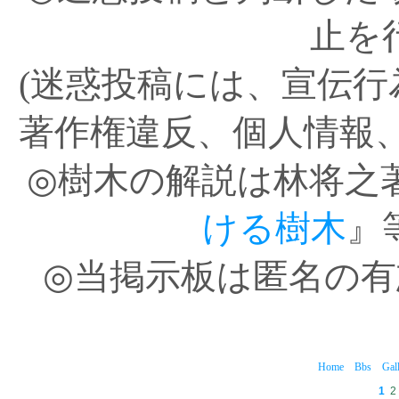
止を
(迷惑投稿には、宣伝
著作権違反、個人情報
◎樹木の解説は林将之
ける樹木
』
◎当掲示板は匿名の
Home
Bbs
Gal
1
2