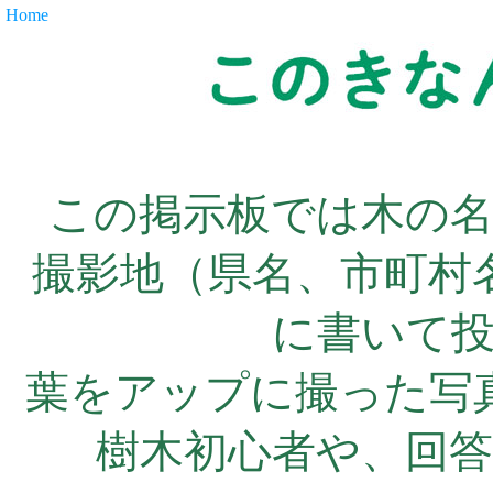
Home
この掲示板では木の
撮影地（県名、市町村
に書いて
葉をアップに撮った写
樹木初心者や、回