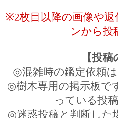
※2枚目以降の画像や
ンから投
【投稿
◎混雑時の鑑定依頼
◎樹木専用の掲示板で
っている投
◎迷惑投稿と判断した