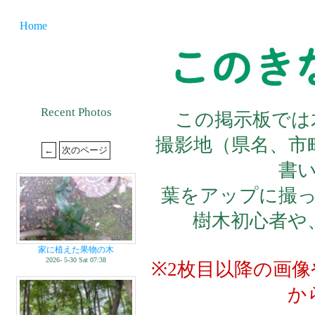
Home
Recent Photos
この掲示板では
撮影地（県名、市
書
葉をアップに撮
樹木初心者や
家に植えた果物の木
2026- 5-30 Sat 07:38
※2枚目以降の画
か