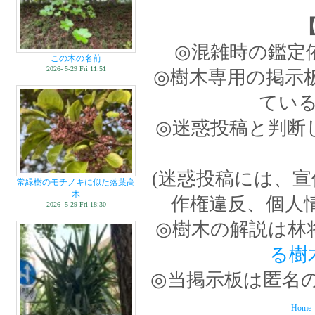
◎混雑時の鑑定
この木の名前
2026- 5-29 Fri 11:51
◎樹木専用の掲示
てい
◎迷惑投稿と判断
(迷惑投稿には、
常緑樹のモチノキに似た落葉高
木
作権違反、個人
2026- 5-29 Fri 18:30
◎樹木の解説は林
る樹
◎当掲示板は匿名
Home