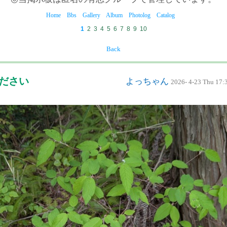
Home
Bbs
Gallery
Album
Photolog
Catalog
1
2
3
4
5
6
7
8
9
10
Back
ください
よっちゃん
2026- 4-23 Thu 17: