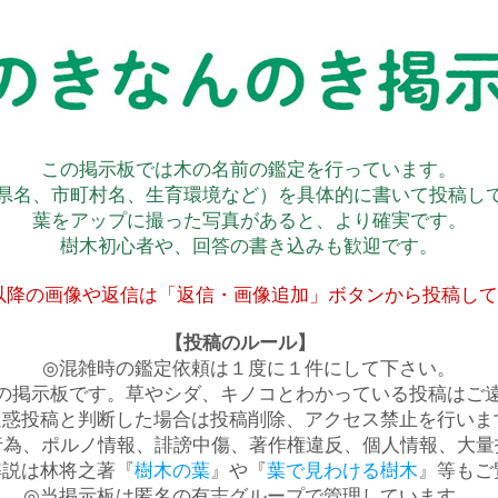
この掲示板では木の名前の鑑定を行っています。
県名、市町村名、生育環境など）を具体的に書いて投稿し
葉をアップに撮った写真があると、より確実です。
樹木初心者や、回答の書き込みも歓迎です。
以降の画像や返信は「返信・画像追加」ボタンから投稿し
【投稿のルール】
◎混雑時の鑑定依頼は１度に１件にして下さい。
の掲示板です。草やシダ、キノコとわかっている投稿はご
迷惑投稿と判断した場合は投稿削除、アクセス禁止を行いま
行為、ポルノ情報、誹謗中傷、著作権違反、個人情報、大量
解説は林将之著『
樹木の葉
』や『
葉で見わける樹木
』等もご
◎当掲示板は匿名の有志グループで管理しています。