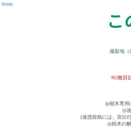
Home
撮影地（
※2枚目
◎樹木専用
◎
(迷惑投稿には、宣伝
◎樹木の