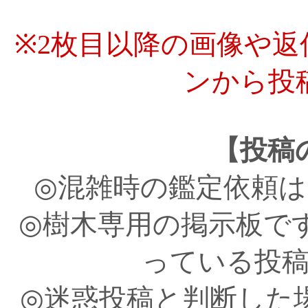
※2枚目以降の画像や
ンから投
【投稿
◎混雑時の鑑定依頼
◎樹木専用の掲示板で
っている投
◎迷惑投稿と判断した