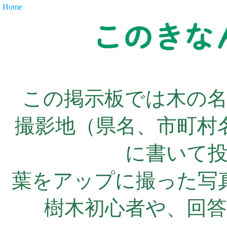
Home
この掲示板では木の
撮影地（県名、市町村
に書いて
葉をアップに撮った写
樹木初心者や、回