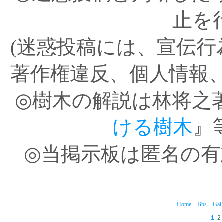
止を
(迷惑投稿には、宣伝
著作権違反、個人情報
◎樹木の解説は林将之
ける樹木
』
◎当掲示板は匿名の
Home
Bbs
Gal
1
2