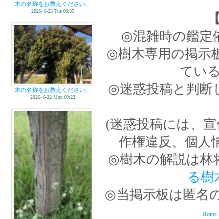
木の名称をお教えください。
2026- 6-23 Tue 00:35
◎混雑時の鑑定
◎樹木専用の掲示
てい
◎迷惑投稿と判断
木の名称をお教えください。
2026- 6-22 Mon 09:22
(迷惑投稿には、
作権違反、個人
◎樹木の解説は林
る樹
◎当掲示板は匿名
Home