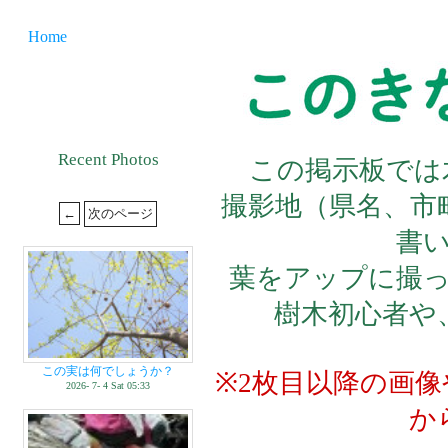
Home
Recent Photos
この掲示板では
撮影地（県名、市
書
葉をアップに撮
樹木初心者や
この実は何でしょうか？
※2枚目以降の画
2026- 7- 4 Sat 05:33
か