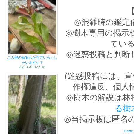
◎混雑時の鑑定
◎樹木専用の掲示
てい
◎迷惑投稿と判断
この柳の種類わかる方いらっし
ゃいますか？
2026- 6-30 Tue 21:09
(迷惑投稿には、
作権違反、個人
◎樹木の解説は林
る樹
◎当掲示板は匿名
Home