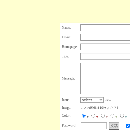
Name:
Email:
Homepage:
Title:
Message:
Icon:
view
Image:
レスの画像は10枚までです
Color:
●
●
●
●
●
Password: