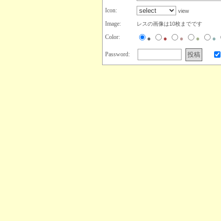
Icon:
view
Image:
レスの画像は10枚までです
Color:
●
●
●
●
●
Password: