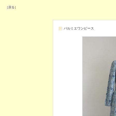
［戻る］
パルミエワンピース