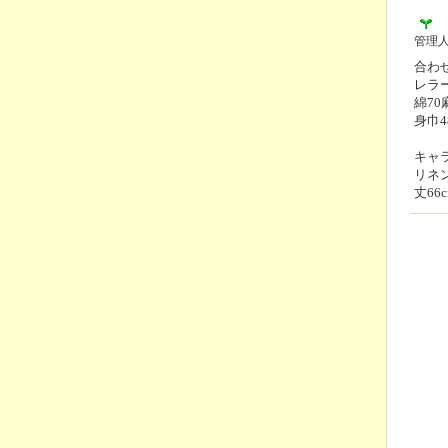
管理
合わ
レラー
綿7
身巾4
キャラ
リネ
丈66