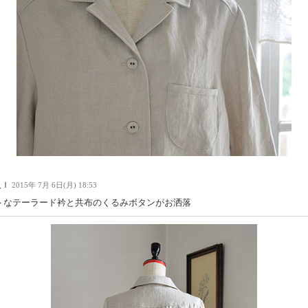
人Ｉ
2015年 7月 6日(月) 18:53
トなテーラード衿と共布のくるみボタンがお洒落