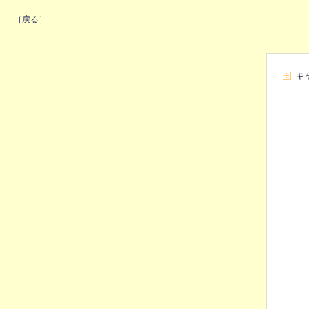
［戻る］
キ