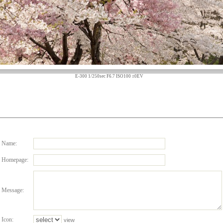
E-300 1/250sec F6.7 ISO100 ±0EV
Name:
Homepage:
Message:
Icon:
view