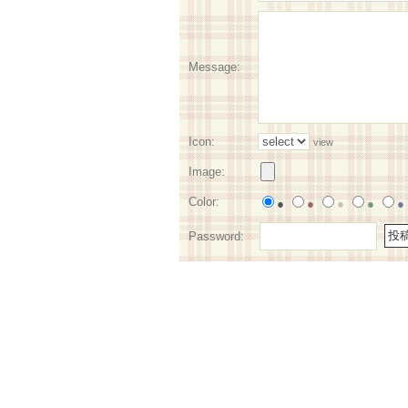
Message:
Icon:
view
Image:
Color:
●
●
●
●
●
Password: