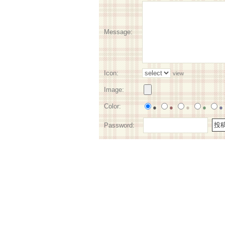
Message:
Icon:
view
Image:
Color:
●
●
●
●
●
Password: