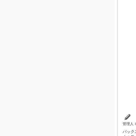
管理人
バック