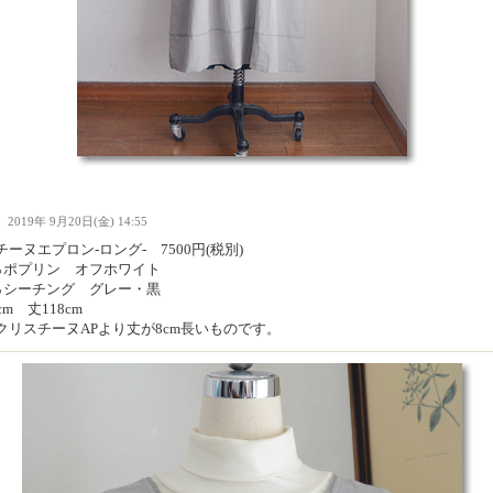
Ｉ
2019年 9月20日(金) 14:55
ーヌエプロン-ロング- 7500円(税別)
0％ポプリン オフホワイト
0％シーチング グレー・黒
cm 丈118cm
クリスチーヌAPより丈が8cm長いものです。