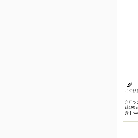
この秋
クロッ
綿10
身巾54