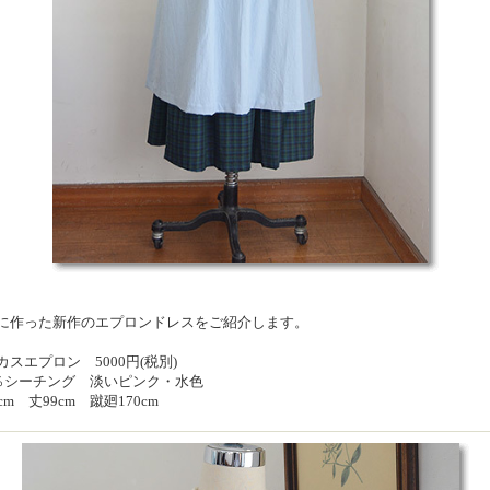
に作った新作のエプロンドレスをご紹介します。
カスエプロン 5000円(税別)
0％シーチング 淡いピンク・水色
cm 丈99cm 蹴廻170cm