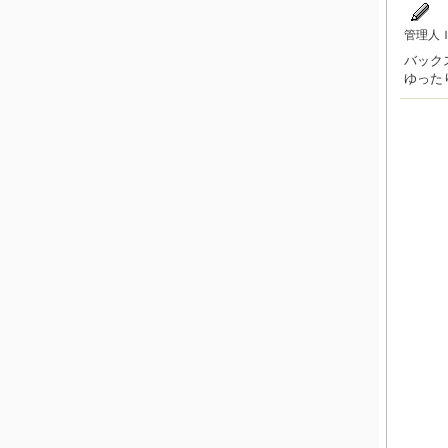
管理人
バック
ゆった