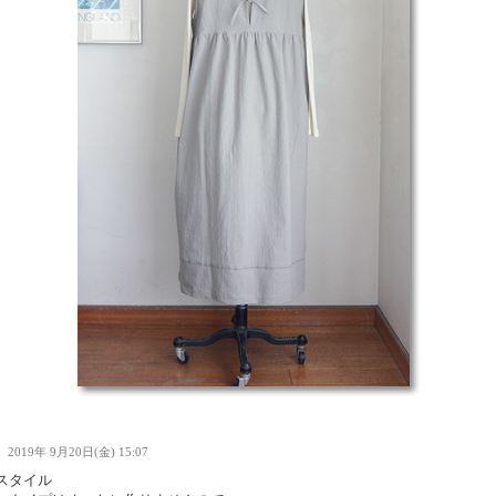
Ｉ
2019年 9月20日(金) 15:07
スタイル