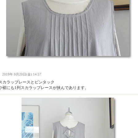
Ｉ
2019年 9月20日(金) 14:57
スカラップレースとピンタック
や裾にも1列スカラップレースが挟んであります。