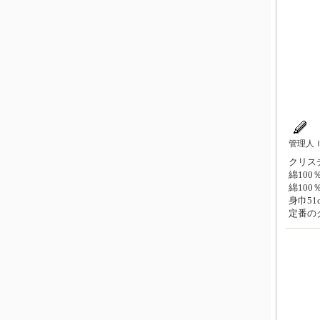
管理人
クリスチ
綿10
綿10
身巾51
定番の