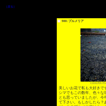
［戻る］
980: プルメリア
COOLPIX P34
美しいお花で私も大好きで
シマでもこの数年、色々な
とも思っていましたが、今
て下さい。もしかしたら？