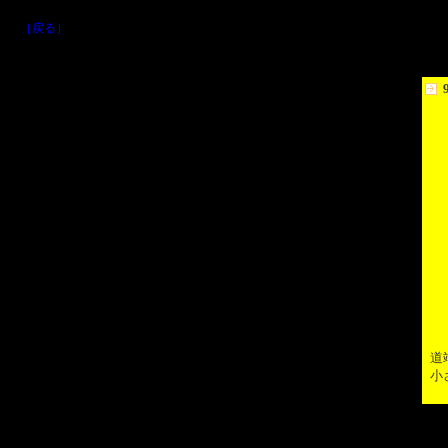
［戻る］
道
小