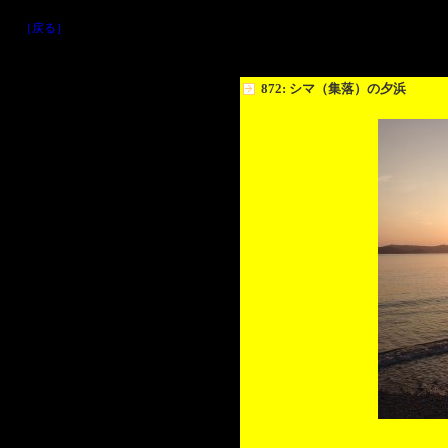
［戻る］
872: シマ（集落）の夕浜