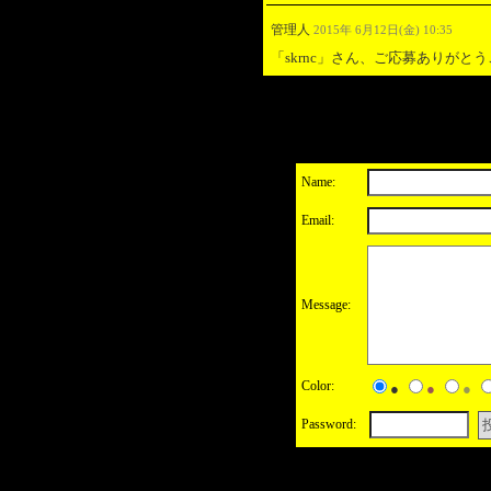
管理人
2015年 6月12日(金) 10:35
「skrnc」さん、ご応募ありがと
Name:
Email:
Message:
Color:
●
●
●
Password: