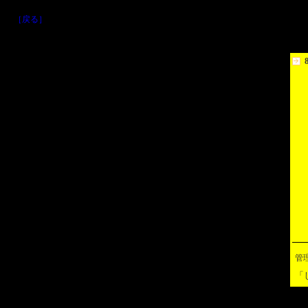
［戻る］
管
「