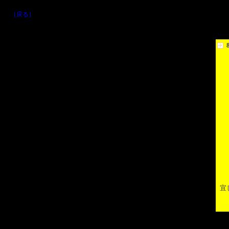
［戻る］
宜