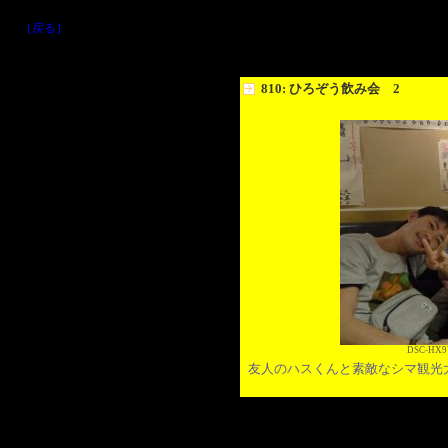
［戻る］
810: ひろぞう飲み会 2
DSC-HX9V
友人のハスくんと素敵なシマ観光