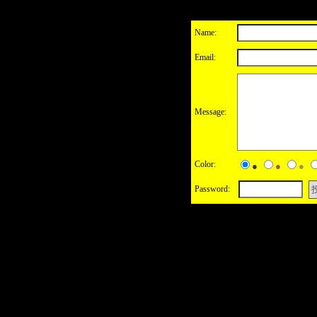
Name:
Email:
Message:
Color:
●
●
●
Password: