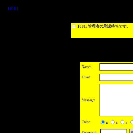
［戻る］
1081: 管理者の承認待ちです。
Name:
Email:
Message:
Color:
●
●
●
Password: