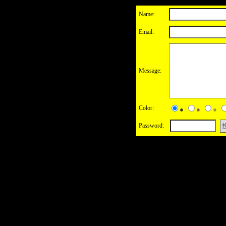
Name:
Email:
Message:
Color:
●
●
●
Password: