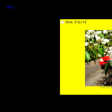
［戻る］
1034: クロバイ
COOLPIX P