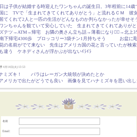
4日は子供が結婚する時迎えたワンちゃんの誕生日。3年程前に14歳
国に TVで「生まれてきてくれてありがとう」と流れるＣＭ 彼
居てくれて2人と一匹の生活がどんなものか判らなかったが幸せそ
ワンちゃんを観ていて安心していた 生まれてきてくれてありがと
ズテツ→ATM→帰宅 お隣の奥さん立ち話→薄着になり🚶‍♀️→北上ﾕｳ
ﾝ南下帰宅4300歩 ブロッコリー3袋チン1月持ちそう お盆に
花の名前がでて来ない 先生はアメリカ国の花と言っていたが検索
も違う ケネディさんが浮かぶが出ないｲﾗｲﾗ
枝乎
4月14日(火) 13:53
ナミズキ！ バラはレーガン大統領が決めたとか
アメリカで出たがどうでも良い 画像を見てハナミズキを思い出し
名前
Email: