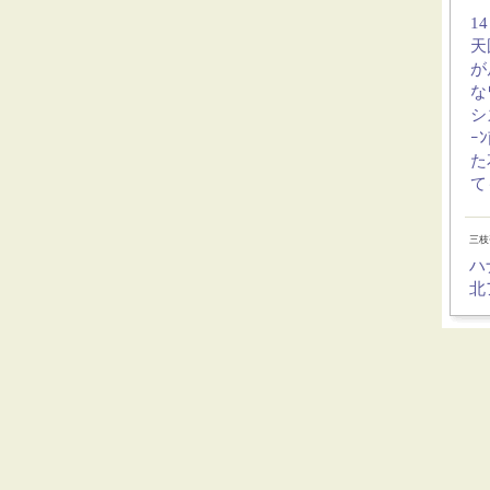
1
天
が
な
シ
ｰ
た
て
三
ハ
北