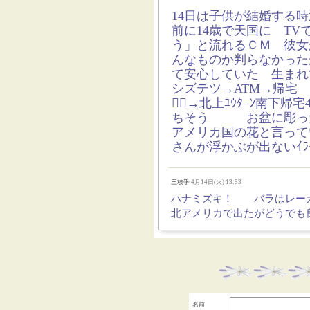
14日は子供が結婚する
前に14歳で天国に T
う」と流れるＣＭ 彼女
んなものか判らなかった
て安心していた 生まれ
シズテツ→ATM→帰宅
🚶‍♀️→北上ﾕｳﾀｰﾝ南
ちそう お盆に彫った
アメリカ国の花と言って
さんが浮かぶが出ないｲﾗ
三枝乎
4月14日(火) 13:53
ハナミズキ！ バラはレ
北アメリカで出たがどうでも
名前