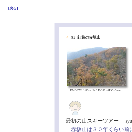
［戻る］
95: 紅葉の赤坂山
DMC-ZX1 1/80sec F4.2 ISO80 ±0EV ±0mm
最初の山スキーツアー
sy
赤坂山は３０年くらい前に