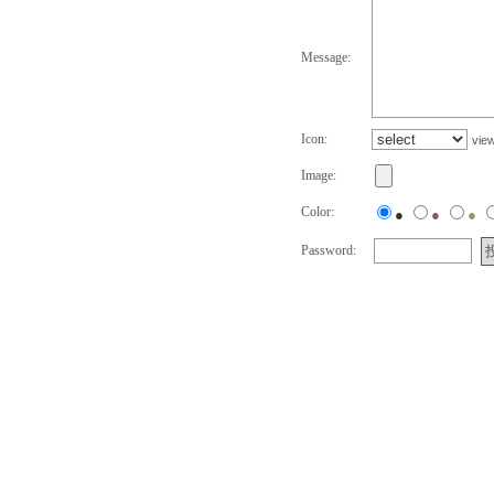
Message:
Icon:
vie
Image:
Color:
●
●
●
Password: