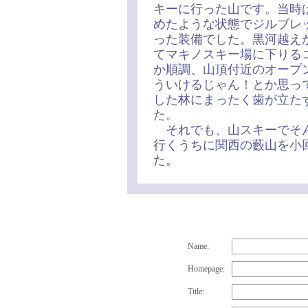
キーに行った山です。当時
めたような状態でジルブレ
った装備でした。黒河越え
てマキノスキー場に下りる
か順調、山頂付近のオープ
ういけるじゃん！とか思っ
した林にまったく歯が立た
た。
それでも、山スキーでそん
行くうちに関西の藪山を小
た。
Name:
Homepage:
Title: