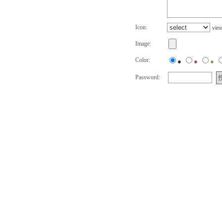
Icon:
vie
Image:
Color:
●
●
●
Password: