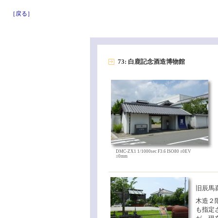
［戻る］
73: 白鹿記念酒造博物館
DMC-ZX1 1/1000sec F3.6 ISO80 ±0EV
±0mm
旧辰馬
木造２
も指定