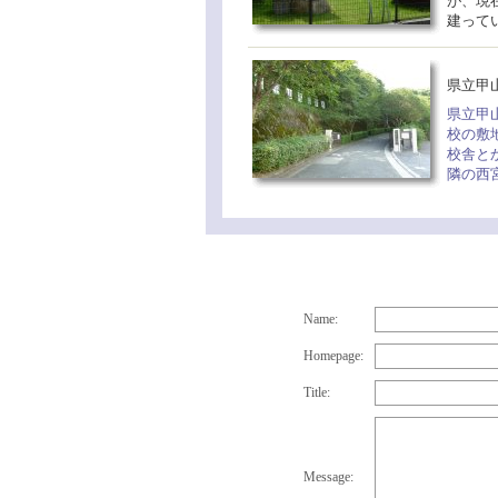
が、現
建って
県立
県立甲
校の敷
校舎と
隣の西
Name:
Homepage:
Title:
Message: