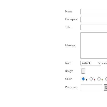
Name:
Homepage:
Title:
Message:
Icon:
vie
Image:
Color:
●
●
●
Password: