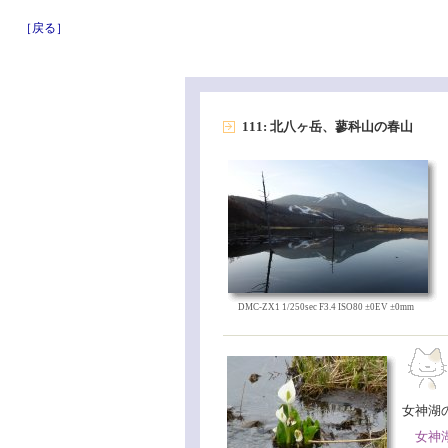
［戻る］
111: 北八ヶ岳、蓼科山の春山
DMC-ZX1 1/250sec F3.4 ISO80 ±0EV ±0mm
女神湖
女神湖