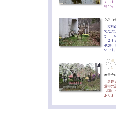
ていま
頃だそ
立科白
立科白
て庭の
が、こ
２８日
参加し
いです
無量寺
最終日
量寺の
片隅に
ありま