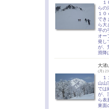
１０
らの
１０
でき
ら大
平の
オー
発し
が、
滑降
大渚
(月) 23
１１
山山
では
が、
ら表
東面