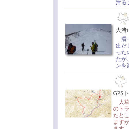
滑る
大渚
滑っ
出だ
った
たが
ンを
GP
大草
のト
たと
ます
ます