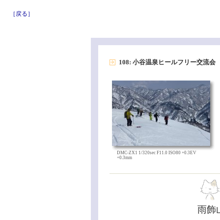
［戻る］
108: 小谷温泉ヒールフリー交流会
DMC-ZX1 1/320sec F11.0 ISO80 +0.3EV
+0.3mm
雨