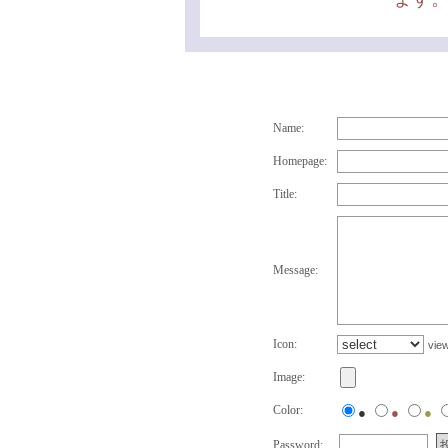
Name:
Homepage:
Title:
Message:
Icon:
vie
Image:
Color:
●
●
●
Password: