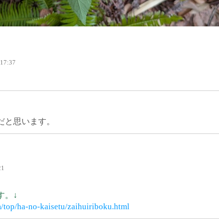
 17:37
だと思います。
21
す。↓
/top/ha-no-kaisetu/zaihuiriboku.html