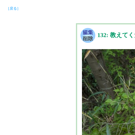
［戻る］
132: 教えて