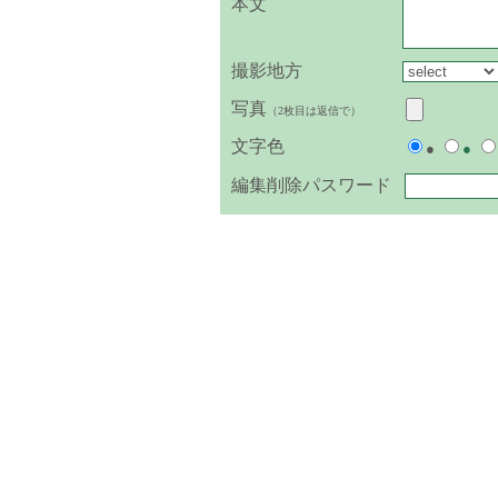
本文
撮影地方
写真
（2枚目は返信で）
文字色
●
●
編集削除パスワード