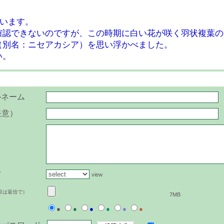
2
ざいます。
確認できないのですが、この時期に白い花が咲く羽状複葉の
（別名：ニセアカシア）を思い浮かべました。
い。
ルネーム
任意）
方
view
目は返信で）
7MB
●
●
●
●
●
●