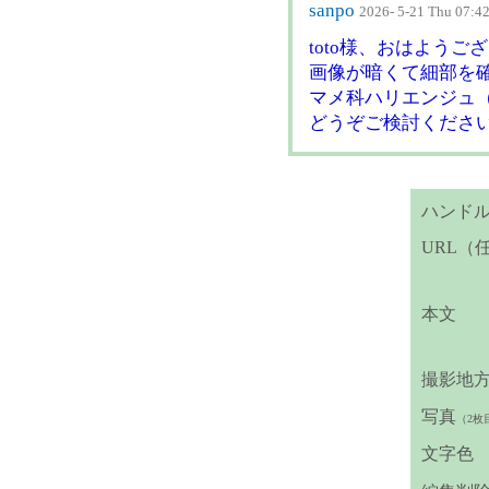
sanpo
2026- 5-21 Thu 07:4
toto様、おはようご
画像が暗くて細部を
マメ科ハリエンジュ
どうぞご検討くださ
ハンド
URL（
本文
撮影地
写真
（2枚
文字色