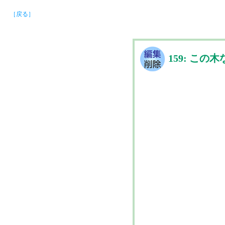
［戻る］
159: この