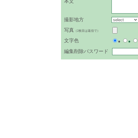
本文
撮影地方
写真
（2枚目は返信で）
文字色
●
●
編集削除パスワード